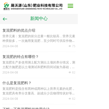
首页
끀
关于我们
新闻中心
뀷
产品中心
复混肥料的优点介绍
营养元素：复混肥的状分总量一般比较高，营养元素
案例展示
种类较多，一次施用复混肥，至少同时可供应作物两
种以上的主要营养元素。结构均匀：例如磷酸铵不含
2024-04-08
75
넶
在线留言
任何无用的副成分，其阴、阳离子均为作物吸收的主
要营养元素。这种肥料养分分布比较均一，在造成颗
复混肥的特点有哪些？
粒后与粉状或结晶状的单元肥料相比，结构紧密，养
新闻中心
复混肥生产多使用测土配方测出土壤的养分情况，测
分释放均匀，肥效稳而长。由于副成分少，对土壤不
土配方施肥是以土壤测试和肥料田间试验为基础，根
利影响小。物理性状好：复混肥一般多制成颗粒，吸
联系我们
据作物需肥规律、土壤供肥性能和肥料效应，在合理
2024-04-08
82
湿性小，不易结块，便于贮存和施用，特别便于机械
넶
施用有机肥料的基础上，提出氮、磷、钾及中、微量
化施肥。贮运和包装：由于复混肥中副成分少，有效
元素等肥料的施用数量、施肥时期和施用方法。通俗
成分含量一般比单元肥料高，所以能节省包装及贮存
什么是复混肥料？
地讲，就是在农业科技人员指导下科学施用配方肥。
运输费用。例如，每贮运1吨磷酸铵，约等于贮运过
复混肥料是指含有两种或两种以上营养元素的化肥，
测土配方施肥技术的核心是调节和解决作物需肥与土
磷酸钙及硫酸铵共4吨。
复混肥具有养分含量高、副成分少且物理性状好等优
壤供肥之间的矛盾。同时有针对性地补充作物所需的
点，对于平衡施肥，提高肥料利用率，促进作物的高
2024-04-08
82
营养元素，作物缺什么元素就补充什么元素，需要多
넶
产稳产有着十分重要的作用。但它也有一些缺点，比
少补多少，实现各种养分平衡供应，满足作物的需
如它的养分比例总是固定的，而不同土壤、不同作物
要；达到提高肥料利用率和减少用量，提高作物产