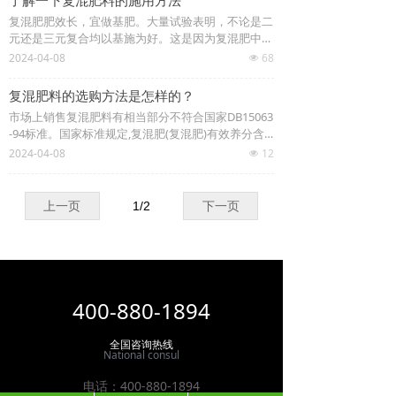
了解一下复混肥料的施用方法
所需的营养元素种类、数量和比例是多样的。因此，
量，改善农产品品质，节省劳力，节支增收的目的。
复混肥肥效长，宜做基肥。大量试验表明，不论是二
使用前进行测土，了解田间土壤的质地和营养状况，
元还是三元复合均以基施为好。这是因为复混肥中含
另外也要注意和单元肥料配合施用，才能得到更好的
有氮、磷、钾等多种养分，作物前期尤其对磷、钾极
2024-04-08
68
效果。
넶
为敏感，要求磷、钾肥要作基肥早施。控释复混肥在
生产过程中采用了包衣、造粒等工艺，肥效缓慢平
复混肥料的选购方法是怎样的？
稳，比单质化肥分解慢，养分淋失少，利用率高，适
市场上销售复混肥料有相当部分不符合国家DB15063
合于作基肥。一般亩用量为30至40千克。复混肥不
-94标准。国家标准规定,复混肥(复混肥)有效养分含
宜用于苗期肥和中后期肥，以防贪青徒长。
量,高浓度氮磷钾总量≥40%,低浓度氮磷钾含量≥25%,
2024-04-08
12
넶
不包括微量元素和中量元素；水溶性磷含量≥40%,水
分子含量低于5%；粒径为1～4.75毫米等。所以选购
复合肥时除了看商标和养分含量外,还需注意厂家和
上一页
1
/
2
下一页
产地。此外,复混肥中的钾有两种,一种为氯化钾,另一
种为硫酸钾。氯化钾含有氯,对忌氯作物不宜施用。
凡复合肥料袋上没有标“S”符号者其钾皆为氯化钾,忌
氯作物如葡萄、马铃薯、烟草、甜菜等千万不能施
用,一定要选用肥料袋上标有“S”符号的复合肥,即由硫
酸钾组成的复合肥。
400-880-1894
全国咨询热线
National consul
电话：
400-880-1894